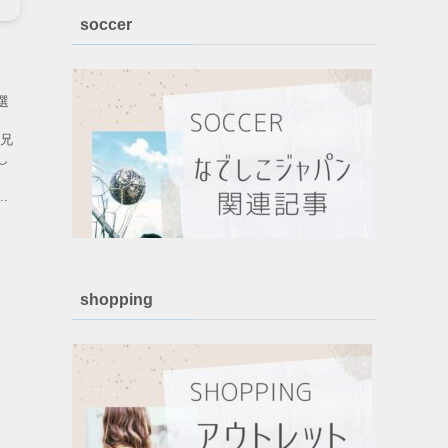
soccer
選
す
お兄
し
さ
.
shopping