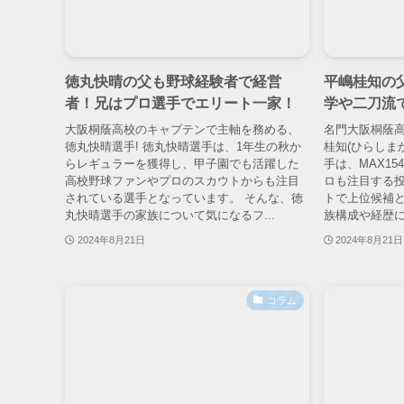
徳丸快晴の父も野球経験者で経営
平嶋桂知の
者！兄はプロ選手でエリート一家！
学や二刀流
大阪桐蔭高校のキャプテンで主軸を務める、
名門大阪桐蔭高
徳丸快晴選手! 徳丸快晴選手は、1年生の秋か
桂知(ひらしま
らレギュラーを獲得し、甲子園でも活躍した
手は、MAX15
高校野球ファンやプロのスカウトからも注目
ロも注目する投
されている選手となっています。 そんな、徳
トで上位候補
丸快晴選手の家族について気になるフ...
族構成や経歴に
2024年8月21日
2024年8月21日
コラム