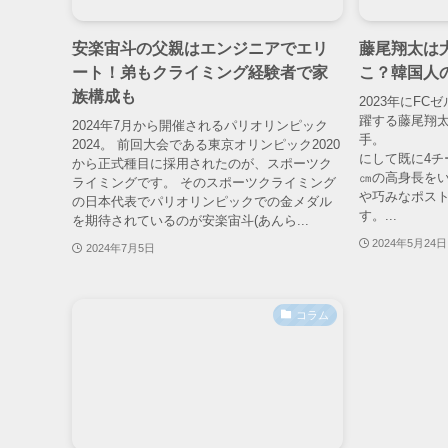
安楽宙斗の父親はエンジニアでエリ
藤尾翔太は
ート！弟もクライミング経験者で家
こ？韓国人
族構成も
2023年にF
躍する藤尾翔
2024年7月から開催されるパリオリンピック
手。
2024。 前回大会である東京オリンピック2020
にして既に4チ
から正式種目に採用されたのが、スポーツク
㎝の高身長を
ライミングです。 そのスポーツクライミング
や巧みなポス
の日本代表でパリオリンピックでの金メダル
す。...
を期待されているのが安楽宙斗(あんら...
2024年5月24日
2024年7月5日
コラム