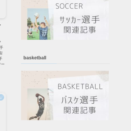
イ
ク
手
宙
basketball
手
ワー
ム