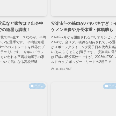
父母など家族は？出身中
安楽宙斗の筋肉がバキバキすぎ！
での経歴も調査！
ケメン画像や身長体重・体脂肪も
校で3年生エースなのが、平嶋
2024年7月から開催されるパリオリンピッ
かいち)選手です。 平嶋桂知選
2024で、金メダル獲得を期待されている選
4km/hのストレートを武器にプ
がスポーツクライミング男子日本代表安楽
手の1人です。 今年のドラフ
斗(あんらくそらと)選手です。 安楽宙斗選
ともいわれる平嶋桂知選手の家
は17歳の現役高校生ですが、2023年IFSC
ついて気になる高校野球...
ルドカップ ボルダー・リードの2種目で...
2024年7月5日
コラム
コラ