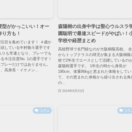
髪型がかっこいい！オー
森陽樹の出身中学は聖心ウルスラ
作り方も！
園聡明で最速スピードがやばい！
学校や経歴まとめ
注目を集めています！ ４歳か
没頭している中村敬斗選手です
高校野球で名門校なのが大阪桐蔭高校。 
入りも常連となり、プレーでも
からトップクラスの球児が集まる大阪桐蔭
る今注目度No. 1の選手です！
校で2年生でエースとして活躍しているの
はプレーだけではありません。
森陽樹選手です。 1年生の時から身長が
、高身長・イケメン...
190cm、体重86kgと恵まれた体格をしてい
て、その恵まれた体格から繰り出される角
の...
2024年8月21日
コラム
コラ