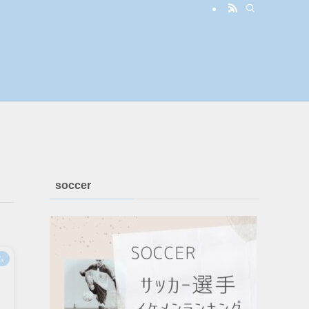
soccer
ム