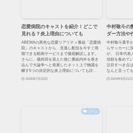
恋愛病院のキャストを紹介！どこで
中村敬斗の
見れる？炎上理由についても
ダー方法や
ABEMAの異色な恋愛リアリティ番組「恋愛病
中村敬斗選手が
院」のキャストから、見逃し配信を今すぐ視
らサッカーに
聴できる動画サービスまで徹底解説します。
が、 日本代表
さらに、最終回を迎えた後に番組内外を巻き
信頼を集めてい
込んで大論争へと発展したネット上で物議を
注目すべき点
醸す5つの決定的な炎上理由についても詳...
なんと言っても
2026年7月25日
2024年8月21日
コラム