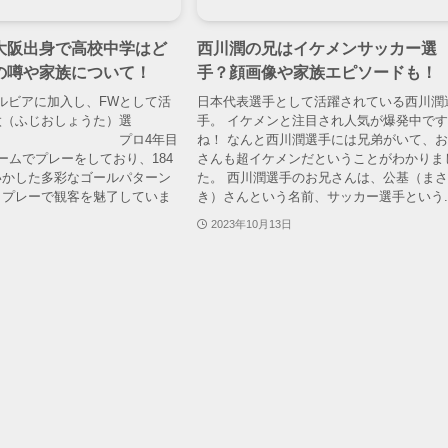
大阪出身で高校中学はど
西川潤の兄はイケメンサッカー選
の噂や家族について！
手？顔画像や家族エピソードも！
Cゼルビアに加入し、FWとして活
日本代表選手として活躍されている西川潤
太（ふじおしょうた）選
手。 イケメンと注目され人気が爆発中で
 プロ4年目
ね！ なんと西川潤選手には兄弟がいて、
ームでプレーをしており、184
さんも超イケメンだということがわかりま
いかした多彩なゴールパターン
た。 西川潤選手のお兄さんは、公基（ま
トプレーで観客を魅了していま
き）さんという名前、サッカー選手という..
2023年10月13日