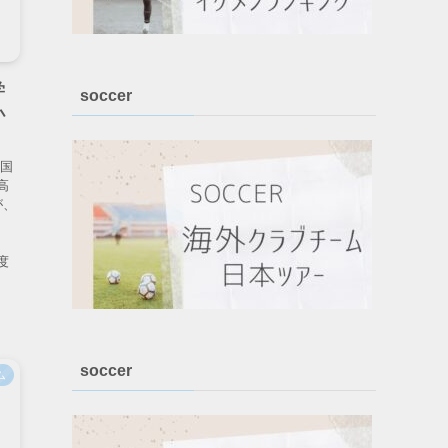
学
soccer
小
全国
高
が、
度
soccer
ム