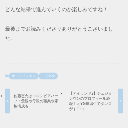
どんな結果で進んでいくのか楽しみですね！
最後までお読みくださりありがとうございまし
た。
オーディション
I-LAND2
【アイランド2】チェジョ
佐藤恵允はコロンビアハー
ンウンのプロフィール経
フ！父親や母親の職業や家
歴！元YG練習生でダンス
族構成も
がすごい