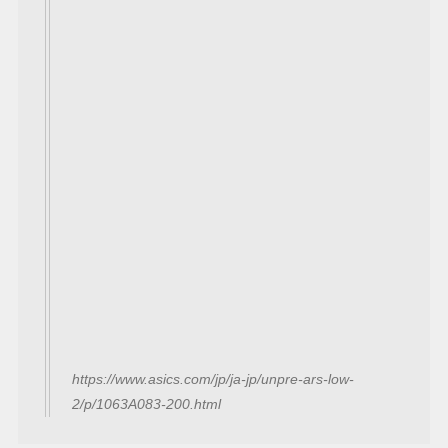
https://www.asics.com/jp/ja-jp/unpre-ars-low-
2/p/1063A083-200.html