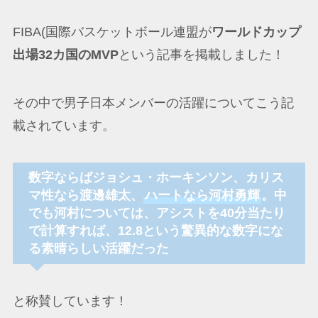
FIBA(国際バスケットボール連盟が
ワールドカップ
出場32カ国のMVP
という記事を掲載しました！
その中で男子日本メンバーの活躍についてこう記
載されています。
数字ならばジョシュ・ホーキンソン、カリス
マ性なら渡邊雄太、
ハートなら河村勇輝
。中
でも河村については、アシストを40分当たり
で計算すれば、12.8という驚異的な数字にな
る素晴らしい活躍だった
と称賛しています！