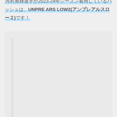
河村勇輝選手が2023-24年シーズン着用しているバ
ッシュは、
UNPRE ARS LOW2(アンプレアルスロ
ー２)
です！