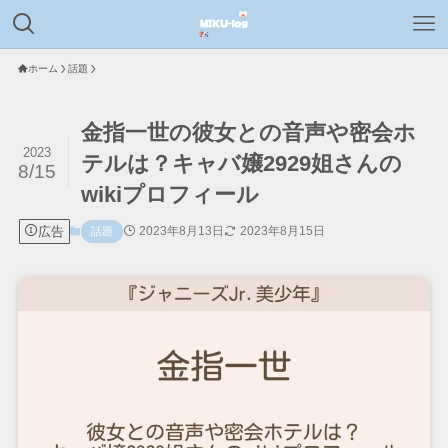
ホーム
話題
金指一世の彼女との音声や密会ホ
2023
テルは？キャバ嬢2929姐さんの
8/15
wikiプロフィール
広告
2023年8月13日
2023年8月15日
話題