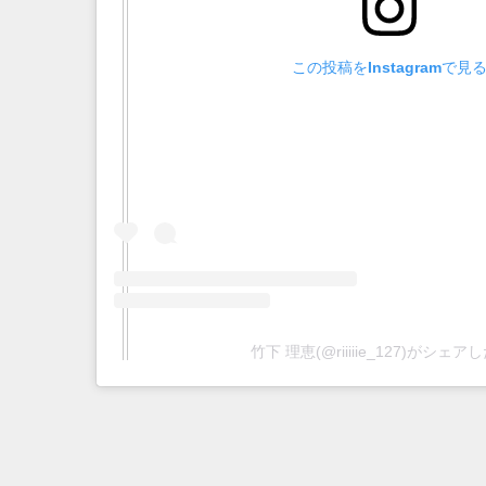
この投稿をInstagramで見
竹下 理恵(@riiiiie_127)がシェ