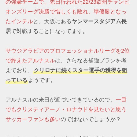
の強豪チームで、先日行われた22/23欧州チャンピ
オンズリーグ決勝で惜しくも敗れ、準優勝となっ
たインテル
と、大阪にある
ヤンマースタジアム長
居
で対戦することになってます。
サウジアラビアのプロフェッショナルリーグを2位
で終えたアルナスル
は、さらなる補強プランを考
えており、
クリロナに続くスター選手の獲得を狙
っている
ようです。
アルナスルの来日が近づいてきているので、
一目
でもクリスティアーノ・ロナウドを見たいと思う
サッカーファンも多い
のではないでしょうか？