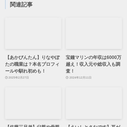
関連記事
【あかびんたん】りなやぽ
宝鐘マリンの年収は6000万
たの職業は？本名プロフィ
越え！収入元や総収入も調
ールや馴れ初めも！
査！
2025年2月27日
2024年12月11日
【佐藤三兄弟】父親や母親
【えいしとさなです】耳が