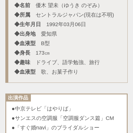
◆名前
優木 望未（ゆうき のぞみ）
◆所属
セントラルジャパン(現在は不明)
◆生年月日
1992年03月06日
◆出身地
愛知県
◆血液型
B型
◆身長
173㎝
◆趣味
ドライブ、語学勉強、旅行
◆血液型
歌、お菓子作り
出演作品
●中京テレビ「はやりば」
●サンエスの空調服「空調服ダンス篇」CM
●「すぐ婚navi」のブライダルショー