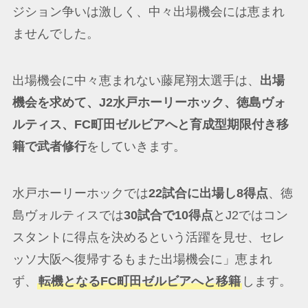
ジション争いは激しく、中々出場機会には恵まれ
ませんでした。
出場機会に中々恵まれない藤尾翔太選手は、
出場
機会を求めて、J2水戸ホーリーホック、徳島ヴォ
ルティス、FC町田ゼルビアへと育成型期限付き移
籍で武者修行
をしていきます。
水戸ホーリーホックでは
22試合に出場し8得点
、徳
島ヴォルティスでは
30試合で10得点
とJ2ではコン
スタントに得点を決めるという活躍を見せ、セレ
ッソ大阪へ復帰するもまた出場機会に」恵まれ
ず、
転機となるFC町田ゼルビアへと移籍
します。