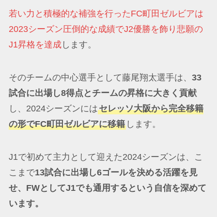
若い力と積極的な補強を行ったFC町田ゼルビアは
2023シーズン圧倒的な成績でJ2優勝を飾り悲願の
J1昇格を達成
します。
そのチームの中心選手として藤尾翔太選手は、
33
試合に出場し8得点とチームの昇格に大きく貢献
し、2024シーズンには
セレッソ大阪から完全移籍
の形でFC町田ゼルビアに移籍
します。
J1で初めて主力として迎えた2024シーズンは、こ
こまで
13試合に出場し6ゴールを決める活躍を見
せ、FWとしてJ1でも通用するという自信を深めて
います。