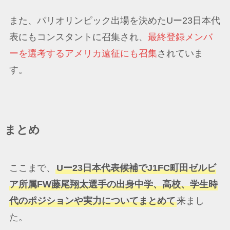
また、パリオリンピック出場を決めたUー23日本代
表にもコンスタントに召集され、
最終登録メンバ
ーを選考するアメリカ遠征にも召集
されていま
す。
まとめ
ここまで、
Uー23日本代表候補でJ1FC町田ゼルビ
ア所属FW藤尾翔太選手の出身中学、高校、学生時
代のポジションや実力についてまとめて
来まし
た。