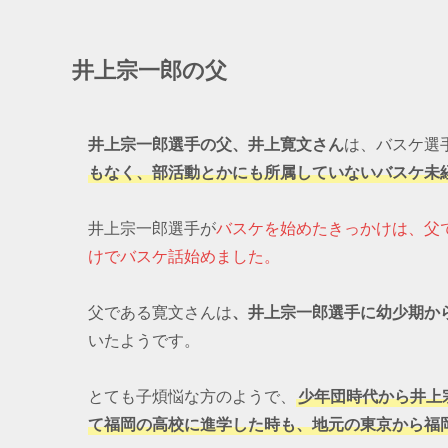
井上宗一郎の父
井上宗一郎選手の父、井上寛文さん
は、バスケ選
もなく、部活動とかにも所属していないバスケ未
井上宗一郎選手が
バスケを始めたきっかけは、父
けでバスケ話始めました。
父である寛文さんは
、井上宗一郎選手に幼少期か
いたようです。
とても子煩悩な方のようで、
少年団時代から井上
て福岡の高校に進学した時も、地元の東京から福