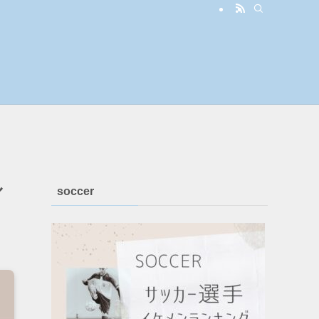
ル
soccer