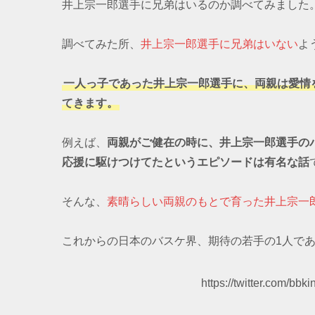
井上宗一郎選手に兄弟はいるのか調べてみました
調べてみた所、
井上宗一郎選手に兄弟はいない
よ
一人っ子であった井上宗一郎選手に、両親は愛情
てきます。
例えば、
両親がご健在の時に、井上宗一郎選手の
応援に駆けつけてたというエピソードは有名な話
そんな、
素晴らしい両親のもとで育った井上宗一
これからの日本のバスケ界、期待の若手の1人で
https://twitter.com/b