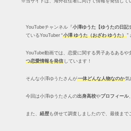
※当サイトは、海外在住者に向けて情報を発信して
YouTubeチャンネル『
小澤ゆうた【ゆうたの日記
ているYouTuber “
小澤 ゆうた（おざわ ゆうた）
”
YouTube動画では、恋愛に関する男子あるある
つ恋愛情報を発信
しています！
そんな小澤ゆうたさんが
一体どんな人物なのか
気
今回は小澤ゆうたさんの
出身高校
や
プロフィール
また、
経歴
も併せて調査しましたので、最後まで