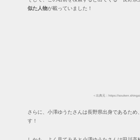
似た人物
が載っていました！
＜出典元：https://souken.shingaku
さらに、小澤ゆうたさんは長野県出身であるため
す！
しかも、よく見てみると小澤ゆうたさんは田川高校