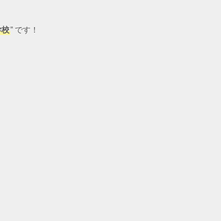
学校
” です！