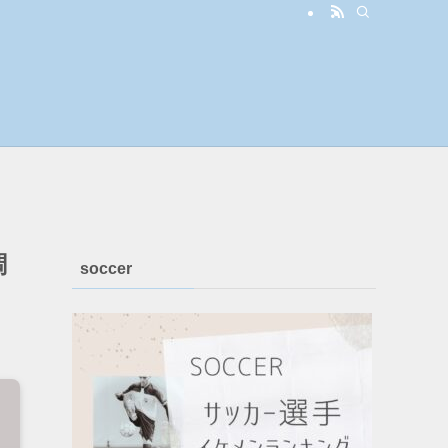
調
soccer