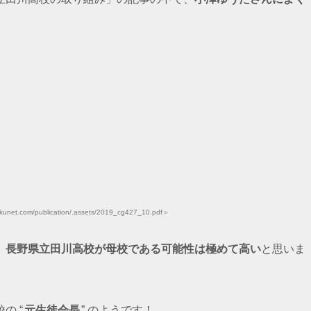
net.com/publication/.assets/2019_cg427_10.pdf＞
、
長野県立田川高校が母校である可能性は極めて高い
と思いま
の “
元生徒会長
” のようです！