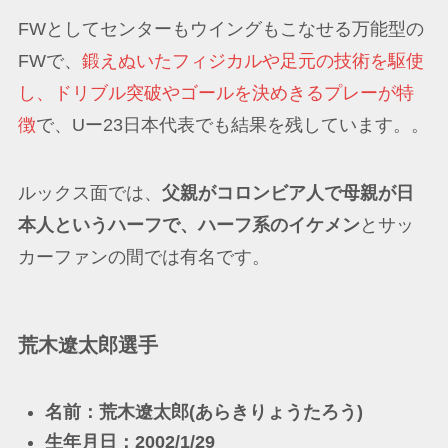
FWとしてセンターもウイングもこなせる万能型の
FWで、
鍛えぬいたフィジカルや足元の技術を駆使
し、ドリブル突破やゴールを決めきるプレーが特
徴
で、Uー23日本代表でも結果を残しています。。
ルックス面では、
父親がコロンビア人で母親が日
本人というハーフで、ハーフ系のイケメン
とサッ
カーファンの間では有名です。
荒木遼太郎選手
名前：荒木遼太郎(あらきりょうたろう)
生年月日：2002/1/29