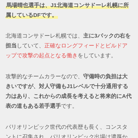
馬場晴也選手は、J1北海道コンサドーレ札幌に所
属しているDFです。
北海道コンサドーレ札幌では、
主に3バックの右を
担当
していて、
正確なロングフィードとビルドア
ップで攻撃の起点となる働き
をしています。
攻撃的なチームカラーなので、
守備時の負担は大
きいですが、対人守備もJ1レベルで十分通用する
力はあり、これからの成長を考えると将来的にA代
表の道もある若手選手
です。
パリオリンピック世代の代表歴も長く、コンスタ
ントに召集され、パリオリンピック出場は濃厚か