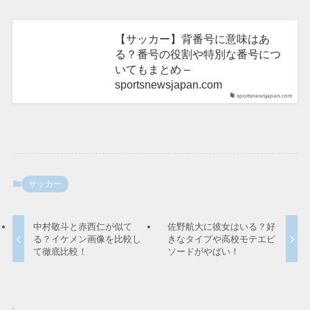
【サッカー】背番号に意味はあ
る？番号の役割や特別な番号につ
いてもまとめ –
sportsnewsjapan.com
sportsnewsjapan.com
サッカー
中村敬斗と赤西仁が似て
佐野航大に彼女はいる？好
る？イケメン画像を比較し
きなタイプや高校モテエピ
て徹底比較！
ソードがやばい！