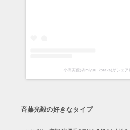
小高実優(@miyuu_kotaka)がシェ
斉藤光毅の好きなタイプ