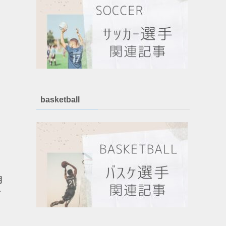
basketball
期
有