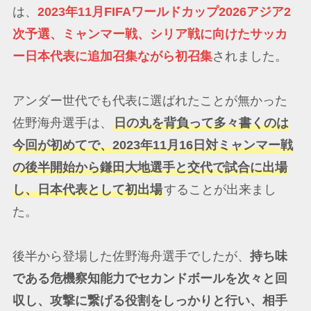
は、
2023年11月FIFAワールドカップ2026アジア2
次予選、ミャンマー戦、シリア戦に向けたサッカ
ー日本代表に追加召集ながら初召集
されました。
アンダー世代でも代表に選ばれたことが無かった
佐野海舟選手は、
日の丸を背負って多々書くのは
今回が初めてで、2023年11月16日対ミャンマー戦
の後半開始から鎌田大地選手と交代で試合に出場
し、日本代表として初出場
することが出来まし
た。
後半から登場した佐野海舟選手でしたが、
持ち味
である危機察知能力でセカンドボールを次々と回
収し、攻撃に繋げる役割をしっかりと行い、相手