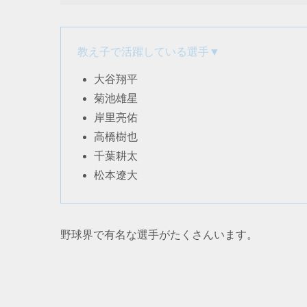
教え子で活躍している選手▼
大谷翔平
菊池雄星
岸里亮佑
高橋樹也
千葉耕太
松本遼大
野球界で有名な選手がたくさんいます。