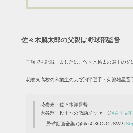
佐々木麟太郎の父親は野球部監督
前項でも記載しましたは、佐々木麟太郎選手の父
花巻東高校の卒業生の大谷翔平選手・菊池雄星選
花巻東・佐々木洋監督
大谷翔平投手への激励メッセージ
#岩手
#
— 野球動画全集 (@6kIsO86CvGIzSW2)
Sep