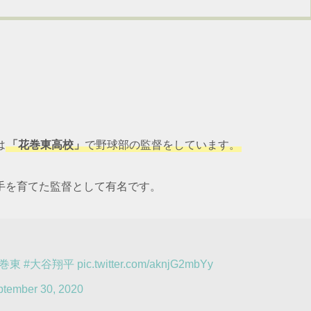
は
「花巻東高校」
で野球部の監督をしています。
手を育てた監督として有名です。
花巻東
#大谷翔平
pic.twitter.com/aknjG2mbYy
tember 30, 2020