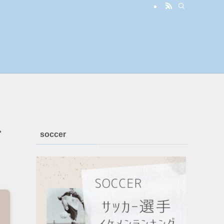
ー
soccer