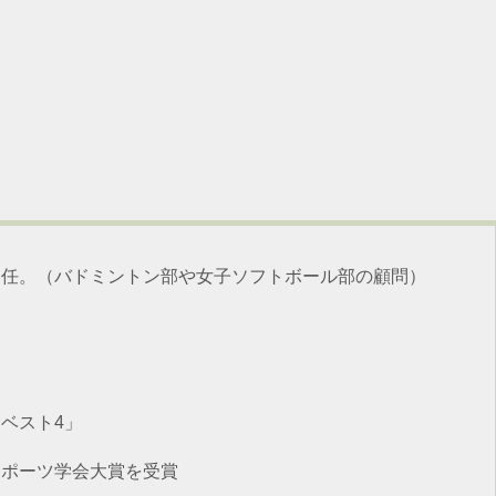
。
て赴任。（バドミントン部や女子ソフトボール部の顧問）
「ベスト4」
スポーツ学会大賞を受賞