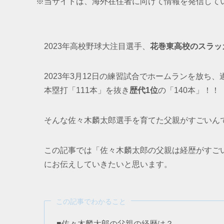
※当サイトは、海外在住者に向けて情報を発信して
2023年高校野球大注目選手、
花巻東高校のスラッ
2023年3月12日の練習試合でホームランを放ち
本塁打「111本」を抜き
歴代1位
の「140本」！！
そんな佐々木麟太郎選手を育てた父親がすごいん
この記事では「佐々木麟太郎の父親は経歴がすご
にお伝えしていきたいと思います。
この記事でわかること
■佐々木麟太郎の父親の経歴は？