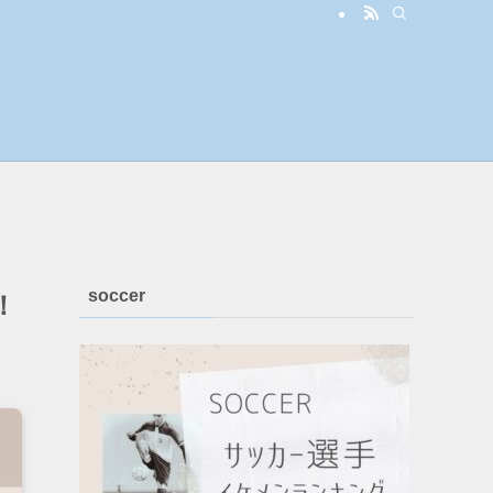
soccer
！