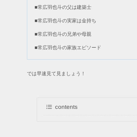
■常広羽也斗の父は建築士
■常広羽也斗の実家は金持ち
■常広羽也斗の兄弟や母親
■常広羽也斗の家族エピソード
では早速見て見ましょう！
contents