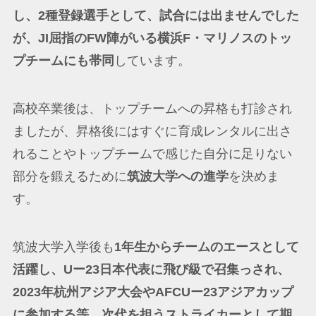
し、2種登録選手として、試合には出ませんでした
が、JI屈指のFW陣がいる横浜F・マリノスのトッ
プチームにも帯同
しています。
高校卒業後は、トップチームへの昇格も打診され
ましたが、昇格後にはすぐに育成レンタルに出さ
れることやトップチームで感じた自分に足りない
部分を鍛えるために
筑波大学への進学
を決めま
す。
筑波大学入学後も
1年生からチームのエースとして
活躍し、Uー23日本代表に飛び級で召集っされ、
2023年杭州アジア大会やAFCUー23アジアカップ
に参加する等、次代を担うストライカーとして期