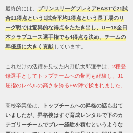
最終的には、
プリンスリーグプレミアEASTで21試
合21得点という1試合平均1得点という長丁場のリ
ーグ戦では驚異的な得点をたたき出し、Uー18全日
本クラブユース選手権でも4得点を決め、チームの
準優勝に大きく貢献
しています。
これだけの活躍を見せた内野航太郎選手は
、2種登
録選手としてトップチームへの帯同も経験し、J1
屈指のレベルの高さを誇るFW陣で揉まれました。
高校卒業後は、
トップチームへの昇格の話も出て
いましたが、昇格後はすぐ育成レンタルで下のカ
テゴリーチームでプレー経験を積むというような