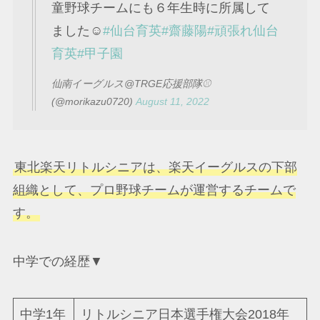
童野球チームにも６年生時に所属して
ました☺️
#仙台育英
#齋藤陽
#頑張れ仙台
育英
#甲子園
仙南イーグルス@TRGE応援部隊⚾
(@morikazu0720)
August 11, 2022
東北楽天リトルシニアは、楽天イーグルスの下部
組織として、プロ野球チームが運営するチームで
す。
中学での経歴▼
中学1年
リトルシニア日本選手権大会2018年